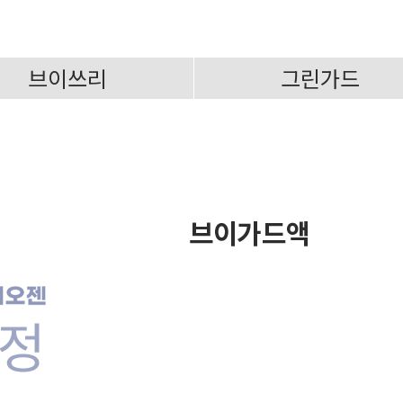
브이쓰리
그린가드